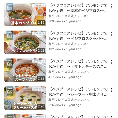
【ベジブロスレシピ】アルモンデで
おかず鍋！〜基本のベジブロス〜　
#wahei_recipe #ベジブロス
和平フレイズ公式チャンネル
309 views
•
1 year ago
1:19
【ベジブロスレシピ】アルモンデで
おかず鍋！〜ベジブロスクッパ〜　
#wahei_recipe #ベジブロス
和平フレイズ公式チャンネル
192 views
•
1 year ago
2:52
【ベジブロスレシピ】アルモンデで
おかず鍋！〜トマトとチーズのスー
プパスタ〜　#wahei_recipe #ベジ
和平フレイズ公式チャンネル
ブロス
417 views
•
1 year ago
2:22
【ベジブロスレシピ】アルモンデで
おかず鍋！〜シーフード明太クリー
ムパスタ〜　#wahei_recipe #ベジ
和平フレイズ公式チャンネル
ブロス
356 views
•
1 year ago
2:20
【ベジブロスレシピ】アルモンデで