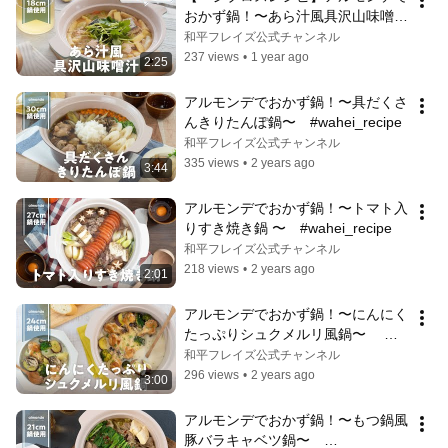
おかず鍋！〜あら汁風具沢山味噌
汁〜　#wahei_recipe #ベジブロス
和平フレイズ公式チャンネル
237 views
•
1 year ago
2:25
アルモンデでおかず鍋！〜具だくさ
んきりたんぽ鍋〜　#wahei_recipe
和平フレイズ公式チャンネル
335 views
•
2 years ago
3:44
アルモンデでおかず鍋！〜トマト入
りすき焼き鍋 〜　#wahei_recipe
和平フレイズ公式チャンネル
218 views
•
2 years ago
2:01
アルモンデでおかず鍋！〜にんにく
たっぷりシュクメルリ風鍋〜　 
#wahei_recipe
和平フレイズ公式チャンネル
296 views
•
2 years ago
3:00
アルモンデでおかず鍋！〜もつ鍋風
豚バラキャベツ鍋〜　