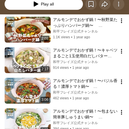
Play all
アルモンデでおかず鍋！〜秋野菜た
っぷりハンバーグ鍋〜　 
#wahei_recipe
和平フレイズ公式チャンネル
1.1K views
•
1 year ago
2:08
アルモンデでおかず鍋！〜キャベツ
まるごと1玉使用白だしバター
鍋〜　#wahei_recipe
和平フレイズ公式チャンネル
914 views
•
1 year ago
2:17
アルモンデでおかず鍋！〜バジル香
る！濃厚トマト鍋〜　
#wahei_recipe
和平フレイズ公式チャンネル
462 views
•
1 year ago
3:06
アルモンデでおかず鍋！〜包まない
簡単豚しゅうまい鍋〜　 
#wahei_recipe
和平フレイズ公式チャンネル
394 views
•
1 year ago