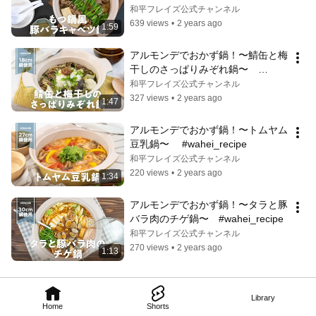
#wahei_recipe
和平フレイズ公式チャンネル
639 views
•
2 years ago
1:59
アルモンデでおかず鍋！〜鯖缶と梅
干しのさっぱりみぞれ鍋〜　
#wahei_recipe
和平フレイズ公式チャンネル
327 views
•
2 years ago
1:47
アルモンデでおかず鍋！〜トムヤム
豆乳鍋〜　 #wahei_recipe
和平フレイズ公式チャンネル
220 views
•
2 years ago
1:34
アルモンデでおかず鍋！〜タラと豚
バラ肉のチゲ鍋〜　#wahei_recipe
和平フレイズ公式チャンネル
270 views
•
2 years ago
1:13
Library
Home
Shorts