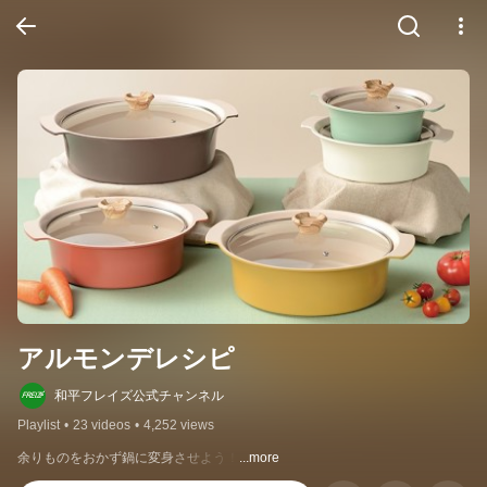
アルモンデレシピ
和平フレイズ公式チャンネル
Playlist
•
23 videos
•
4,252 views
余りものをおかず鍋に変身させよう！
...more