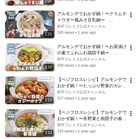
2:05
アルモンデでおかず鍋！〜クラムチ
ャウダー風みそ豆乳鍋〜　
#wahei_recipe
和平フレイズ公式チャンネル
265 views
•
1 year ago
1:31
アルモンデでおかず鍋！〜お茶漬け
の素でふわふわ鶏団子鍋〜　
#wahei_recipe
和平フレイズ公式チャンネル
308 views
•
1 year ago
2:22
【ベジブロスレシピ】アルモンデで
おかず鍋！〜たっぷり野菜のカレー
ポトフ（スープカレー）〜　
和平フレイズ公式チャンネル
#wahei_recipe #ベジブロス
357 views
•
1 year ago
3:12
【ベジブロスレシピ】アルモンデで
おかず鍋！〜冬野菜と肉団子の春雨
鍋〜　#wahei_recipe #ベジブロス
和平フレイズ公式チャンネル
335 views
•
1 year ago
3:33