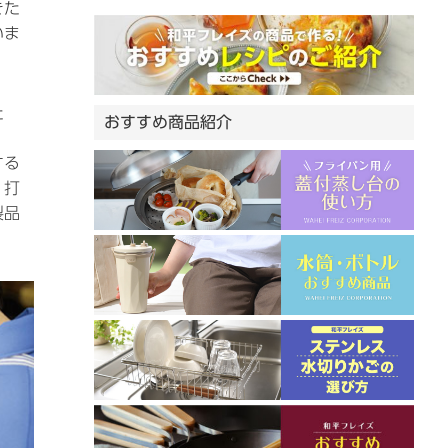
きた
いま
た
おすすめ商品紹介
する
、打
製品