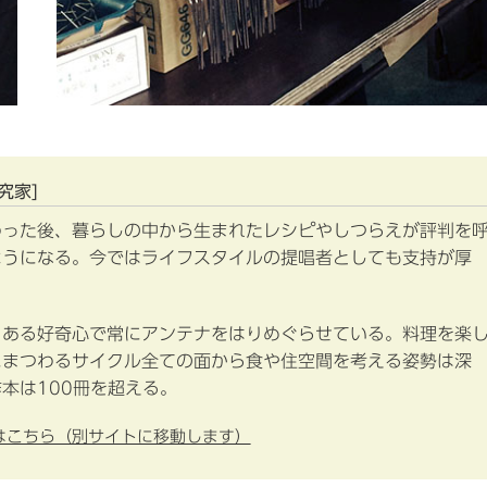
究家]
わった後、暮らしの中から生まれたレシピやしつらえが評判を
ようになる。今ではライフスタイルの提唱者としても支持が厚
ィある好奇心で常にアンテナをはりめぐらせている。料理を楽
にまつわるサイクル全ての面から食や住空間を考える姿勢は深
本は100冊を超える。
はこちら（別サイトに移動します）