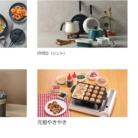
rinto
（リント）
元祖やきやき