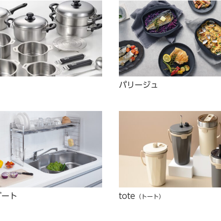
パリージュ
グート
tote
（トート）