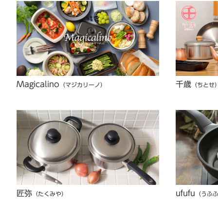
Magicalino
千歳
（マジカリーノ）
（ちとせ
匠弥
ufufu
（たくみや）
（うふ