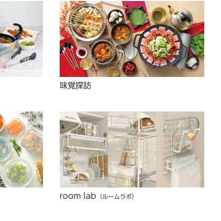
味覚探訪
room lab
（ルームラボ）