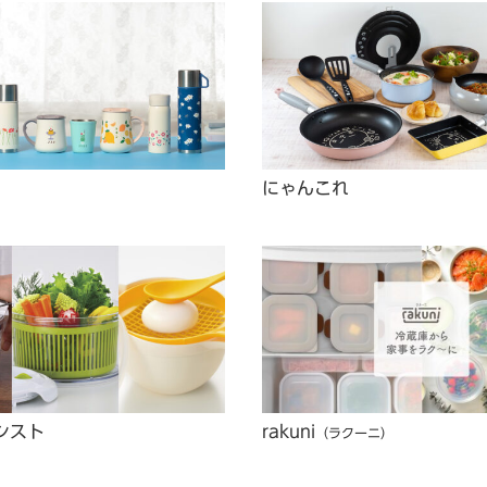
にゃんこれ
シスト
rakuni
（ラクーニ）