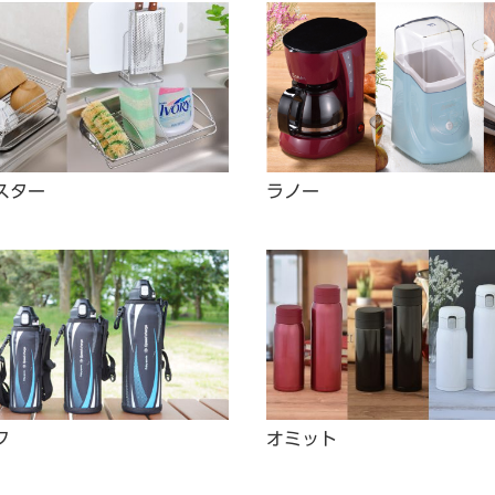
スター
ラノー
ク
オミット