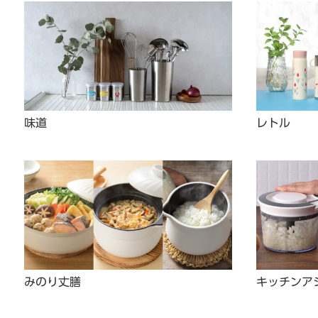
味道
レトル
みのり丈膳
キッチンア