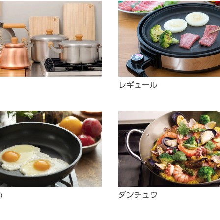
レギュール
）
ダンチュウ
ふ）