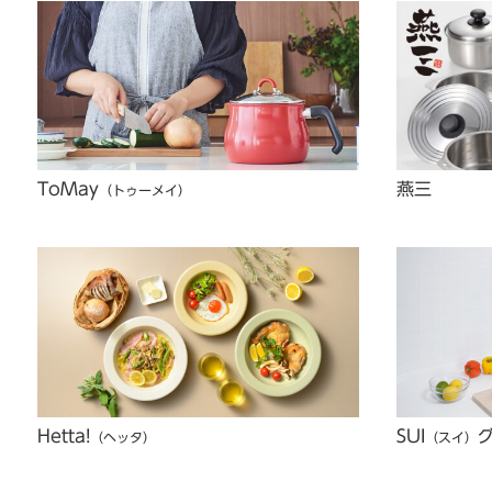
ToMay
燕三
（トゥーメイ）
Hetta!
SUI
（ヘッタ）
（スイ）