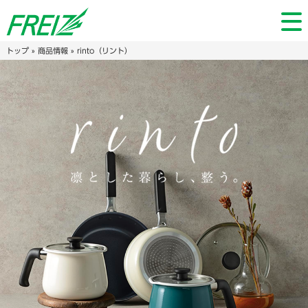
トップ
»
商品情報
» rinto（リント）