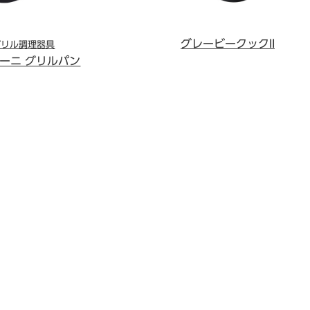
グレービークックII
グリル調理器具
ーニ グリルパン