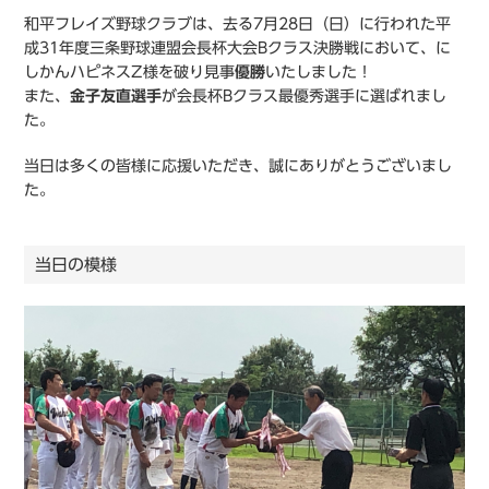
和平フレイズ野球クラブは、去る7月28日（日）に行われた平
成31年度三条野球連盟会長杯大会Bクラス決勝戦において、に
しかんハピネスZ様を破り見事
優勝
いたしました！
また、
金子友直選手
が会長杯Bクラス最優秀選手に選ばれまし
た。
当日は多くの皆様に応援いただき、誠にありがとうございまし
た。
当日の模様