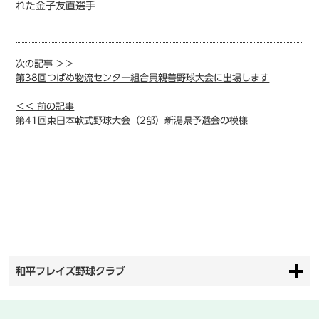
れた金子友直選手
次の記事 ＞＞
第38回つばめ物流センター組合員親善野球大会に出場します
＜＜ 前の記事
第41回東日本軟式野球大会（2部）新潟県予選会の模様
和平フレイズ野球クラブ