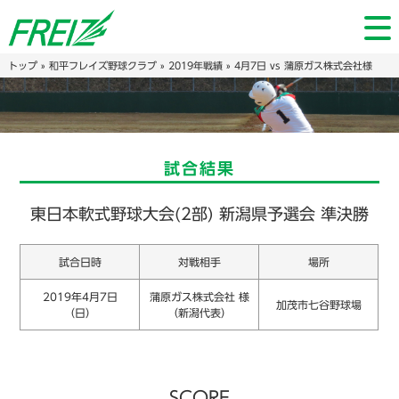
トップ
»
和平フレイズ野球クラブ
»
2019年戦績
» 4月7日 vs 蒲原ガス株式会社様
試合結果
東日本軟式野球大会(2部) 新潟県予選会 準決勝
試合日時
対戦相手
場所
2019年4月7日
蒲原ガス株式会社 様
加茂市七谷野球場
（日）
（新潟代表）
SCORE