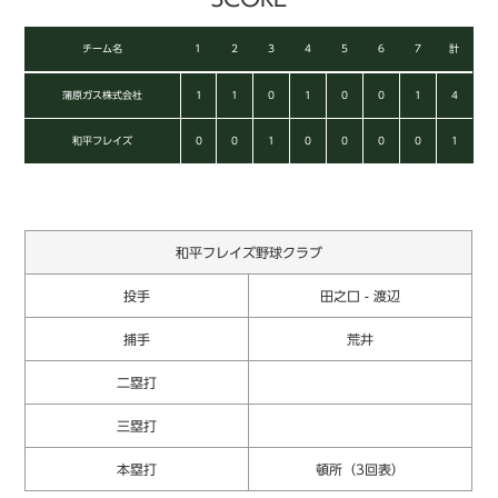
チーム名
1
2
3
4
5
6
7
計
蒲原ガス株式会社
1
1
0
1
0
0
1
4
和平フレイズ
0
0
1
0
0
0
0
1
和平フレイズ野球クラブ
投手
田之口 - 渡辺
捕手
荒井
二塁打
三塁打
本塁打
頓所（3回表）