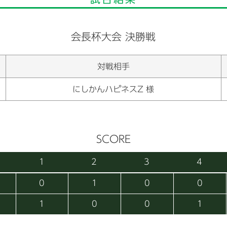
会長杯大会 決勝戦
対戦相手
にしかんハピネスZ 様
SCORE
1
2
3
4
0
1
0
0
1
0
0
1