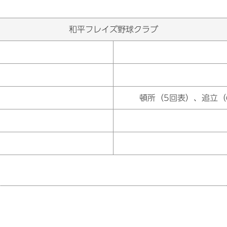
和平フレイズ野球クラブ
頓所（5回表）、追立（