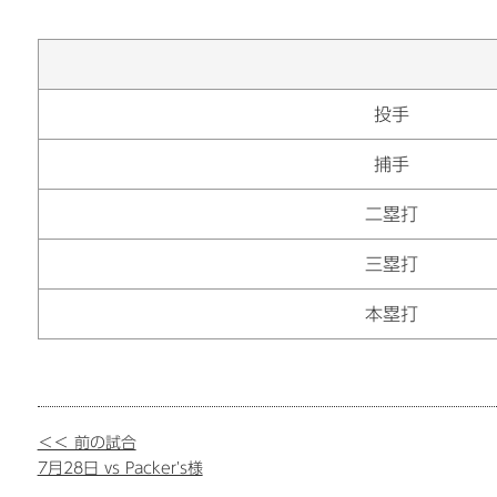
投手
捕手
二塁打
三塁打
本塁打
＜＜ 前の試合
7月28日 vs Packer's様