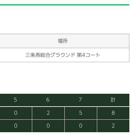
場所
三条燕総合グラウンド 第4コート
5
6
7
計
0
2
5
8
0
0
0
2