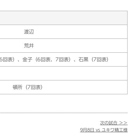
渡辺
荒井
6回表）、金子（6回表、7回表）、石黒（7回表）
頓所（7回表）
次の試合 ＞＞
9月8日 vs ユキワ精工様