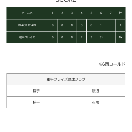
チーム名
1
2
3
4
5
6
7
計
BLACK PEARL
0
0
0
0
0
1
1
和平フレイズ
0
0
0
2
3
3x
8x
※6回コールド
和平フレイズ野球クラブ
投手
渡辺
捕手
石黒