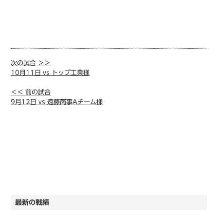
次の試合 ＞＞
10月11日 vs トップ工業様
＜＜ 前の試合
9月12日 vs 遠藤商事Aチーム様
最新の戦績