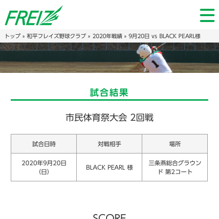
トップ
»
和平フレイズ野球クラブ
»
2020年戦績
» 9月20日 vs BLACK PEARL様
試合結果
市民体育祭大会 2回戦
試合日時
対戦相手
場所
2020年9月20日
三条燕総合グラウン
BLACK PEARL 様
（日）
ド 第2コート
SCORE