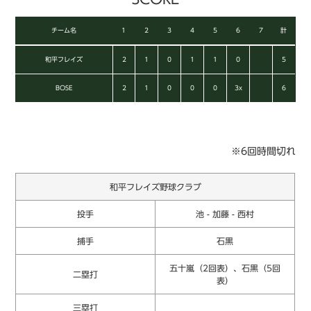
チーム名
1
2
3
4
5
6
7
計
和平フレイズ
2
1
0
1
1
0
5
BOSE
2
1
0
0
0
3x
6
※6回時間切れ
和平フレイズ野球クラブ
投手
池 - 加藤 - 西村
捕手
石黒
五十嵐（2回表）、石黒（5回
二塁打
表）
三塁打