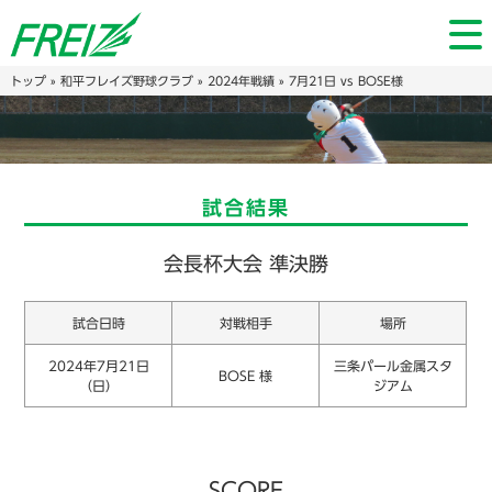
トップ
»
和平フレイズ野球クラブ
»
2024年戦績
» 7月21日 vs BOSE様
試合結果
会長杯大会 準決勝
試合日時
対戦相手
場所
2024年7月21日
三条パール金属スタ
BOSE 様
（日）
ジアム
SCORE