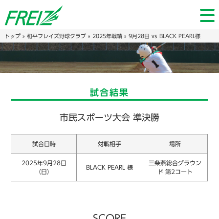
トップ
»
和平フレイズ野球クラブ
»
2025年戦績
» 9月28日 vs BLACK PEARL様
試合結果
市民スポーツ大会 準決勝
試合日時
対戦相手
場所
2025年9月28日
三条燕総合グラウン
BLACK PEARL 様
（日）
ド 第2コート
SCORE