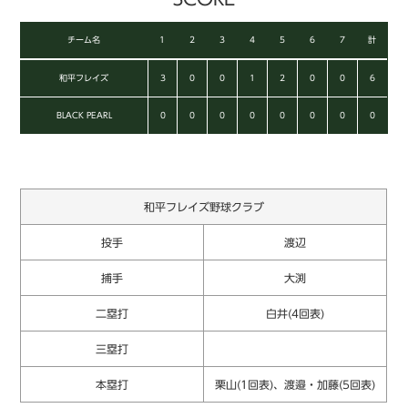
チーム名
1
2
3
4
5
6
7
計
和平フレイズ
3
0
0
1
2
0
0
6
BLACK PEARL
0
0
0
0
0
0
0
0
和平フレイズ野球クラブ
投手
渡辺
捕手
大渕
二塁打
白井(4回表)
三塁打
本塁打
栗山(1回表)、渡邉・加藤(5回表)