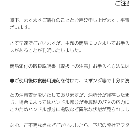
ご注
時下、ますますご清祥のこととお喜び申し上げます。平
ざいます。
さて早速でございますが、主題の商品につきましてお手
スがあることが判明いたしました。
商品添付の取扱説明書「取扱上の注意」お手入れ方法に
●ご使用後は食器用洗剤を付けて、スポンジ等で十分に
との注意表記をいたしておりますが、油脂分が残存した
じ、場合によってはハンドル部分が金属製のバネの応力
このためハンドル部分に亀裂など異常な状態が見られま
なお、ご不明な点などございましたら、下記の弊社アフ