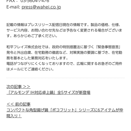
FAX： 03-5604-7476
E-mail:
press＠wahei.co.jp
記載の情報はプレスリリース配信日現在の情報です。製品の価格、仕様、
サービス内容、お問い合わせ先などは予告なく変更される場合がございま
す。あらかじめご了承ください。
和平フレイズ株式会社では、政府の特別措置法に基づく「緊急事態宣言」
発令と外出自粛、在宅勤務の徹底など、対策実施の要請に基づき、在宅勤
務を基本とした業務対応をいたします。
電話がつながりにくくなっておりますので、広報に関するお急ぎのご用件
はメールにてご連絡ください。
次の記事 ＞＞
「アルモンデ IH対応卓上鍋」全5サイズが新登場
＜＜ 前の記事
コンパクトな角型揚げ鍋「ポコフリット」シリーズに6アイテムが仲
間入り！