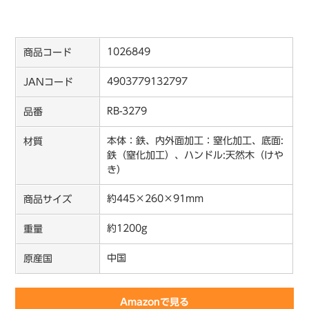
1026849
商品コード
4903779132797
JANコード
RB-3279
品番
本体：鉄、内外面加工：窒化加工、底面:
材質
鉄（窒化加工）、ハンドル:天然木（けや
き）
約445×260×91mm
商品サイズ
約1200g
重量
中国
原産国
Amazonで見る