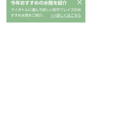
×
永良 IH対応窒化鉄いため鍋24cm
今年おすすめの水筒を紹介
マイボトルに選んで欲しい和平フレイズのお
すすめ水筒をご紹介。
>>詳しくはこちら
1026851
商品コード
4903779132810
JANコード