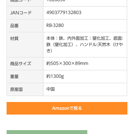
4903779132803
JANコード
RB-3280
品番
本体：鉄、内外面加工：窒化加工、底面:
材質
鉄（窒化加工）、ハンドル:天然木（けや
き）
約505×300×89mm
商品サイズ
約1300g
重量
中国
原産国
Amazonで見る