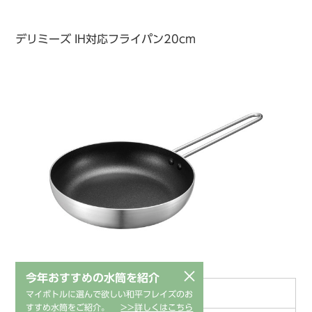
デリミーズ IH対応フライパン20cm
×
今年おすすめの水筒を紹介
1034510
商品コード
マイボトルに選んで欲しい和平フレイズのお
すすめ水筒をご紹介。
>>詳しくはこちら