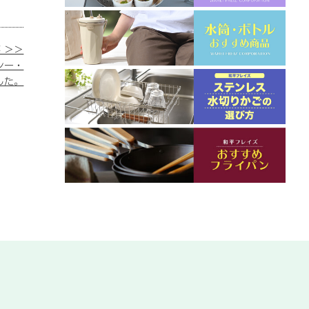
 ＞＞
社シー・
した。