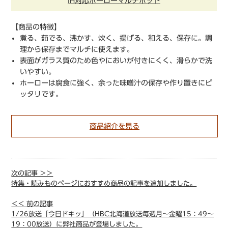
IH対応ホーローマルチポット
【商品の特徴】
煮る、茹でる、沸かす、炊く、揚げる、和える、保存に。調
理から保存までマルチに使えます。
表面がガラス質のため色やにおいが付きにくく、滑らかで洗
いやすい。
ホーローは腐食に強く、余った味噌汁の保存や作り置きにピ
ッタリです。
商品紹介を見る
次の記事 ＞＞
特集・読みものページにおすすめ商品の記事を追加しました。
＜＜ 前の記事
1/26放送「今日ドキッ」（HBC北海道放送毎週月～金曜15：49～
19：00放送）に弊社商品が登場しました。