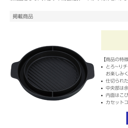
掲載商品
【商品の特
とろ~り
お楽しみく
仕切られ
中央部は
内面はこ
カセット