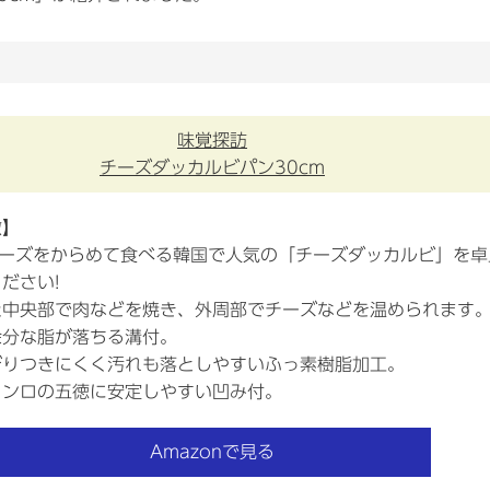
味覚探訪
チーズダッカルビパン30cm
徴】
チーズをからめて食べる韓国で人気の「チーズダッカルビ」を卓
ださい!
た中央部で肉などを焼き、外周部でチーズなどを温められます
余分な脂が落ちる溝付。
びりつきにくく汚れも落としやすいふっ素樹脂加工。
コンロの五徳に安定しやすい凹み付。
Amazonで見る