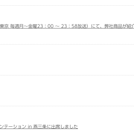
京 毎週月～金曜23：00 ～ 23：58放送）にて、弊社商品が紹
レゼンテーション in 燕三条に出席しました