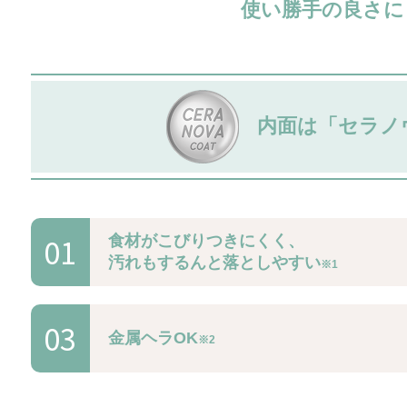
使い勝手の良さに
内面は「セラノ
01
食材がこびりつきにくく、
汚れもするんと落としやすい
※1
03
金属ヘラOK
※2