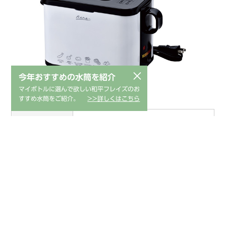
×
今年おすすめの水筒を紹介
マイボトルに選んで欲しい和平フレイズのお
すすめ水筒をご紹介。
>>詳しくはこちら
1034220
商品コード
4903779807053
JANコード
MJ-0705
品番
本体・金属部：鉄(アクリル塗装)、内
材質
鍋：アルミニウム合金（セラミック加
工）
ハンドル：フェノール樹脂