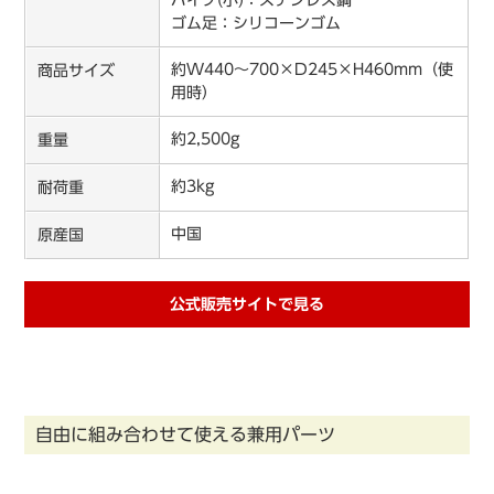
パイプ(小)：ステンレス鋼
ゴム足：シリコーンゴム
約W440〜700×D245×H460mm（使
商品サイズ
用時）
約2,500g
重量
約3kg
耐荷重
中国
原産国
公式販売サイトで見る
自由に組み合わせて使える兼用パーツ