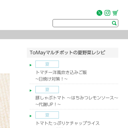
ToMayマルチポットの夏野菜レシピ
夏
トマチー洋風炊き込みご飯
~日焼け対策！~
夏
豚しゃぶトマト ～はちみつレモンソース～
~代謝UP！~
夏
トマトたっぷりケチャップライス