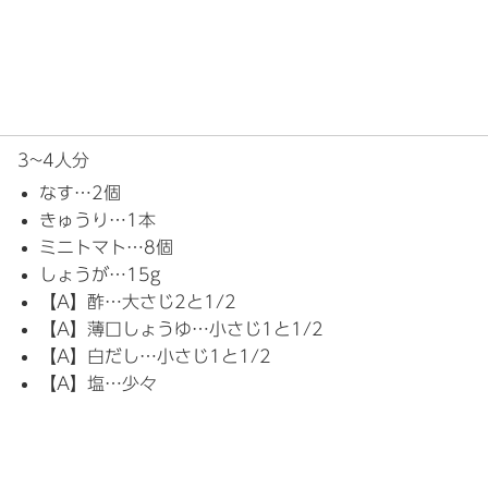
3~4人分
なす…2個
きゅうり…1本
ミニトマト…8個
しょうが…15g
【A】酢…大さじ2と1/2
【A】薄口しょうゆ…小さじ1と1/2
【A】白だし…小さじ1と1/2
【A】塩…少々