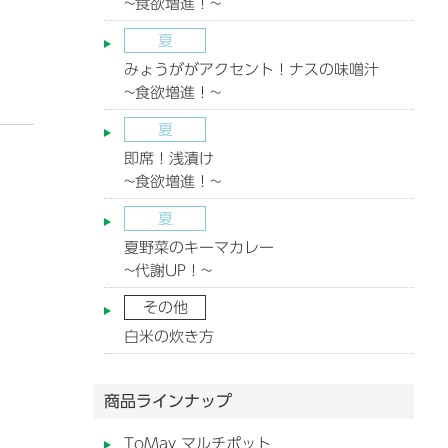
~食欲増進！~
夏
みょうががアクセント！ナスの味噌汁
~食欲増進！~
夏
即席！浅漬け
~食欲増進！~
夏
夏野菜のキーマカレー
~代謝UP！~
その他
白米の炊き方
商品ラインナップ
ToMay マルチポット