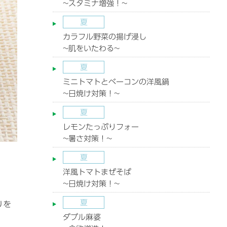
~スタミナ増強！~
夏
カラフル野菜の揚げ浸し
~肌をいたわる~
夏
ミニトマトとベーコンの洋風鍋
~日焼け対策！~
夏
レモンたっぷりフォー
~暑さ対策！~
夏
洋風トマトまぜそば
~日焼け対策！~
夏
りを
ダブル麻婆