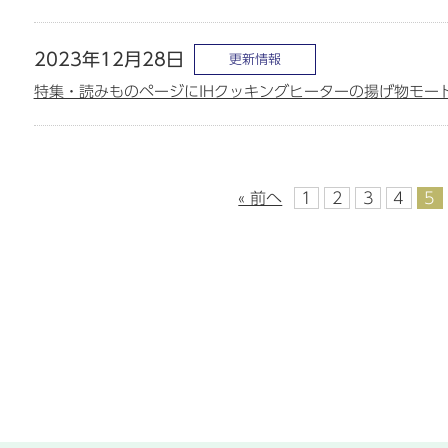
2023年12月28日
更新情報
特集・読みものページにIHクッキングヒーターの揚げ物モー
« 前へ
1
2
3
4
5