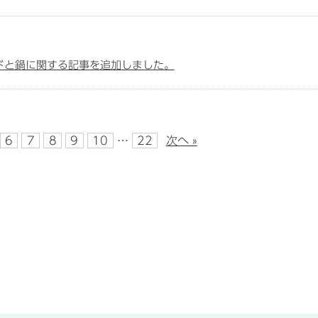
ドと鍋に関する記事を追加しました。
6
7
8
9
10
…
22
次へ »