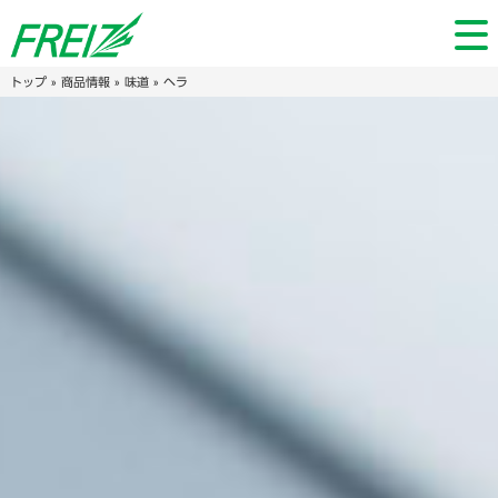
トップ
»
商品情報
»
味道
» ヘラ