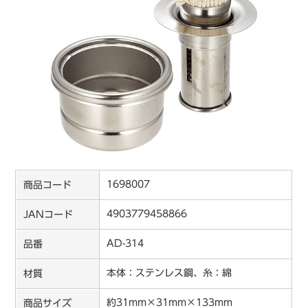
1698007
商品コード
4903779458866
JANコード
AD-314
品番
本体：ステンレス鋼、糸：綿
材質
約31mm×31mm×133mm
商品サイズ