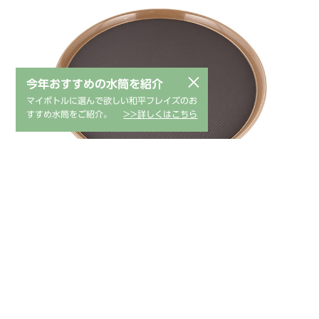
×
今年おすすめの水筒を紹介
マイボトルに選んで欲しい和平フレイズのお
すすめ水筒をご紹介。
>>詳しくはこちら
1258062
商品コード
4903779459290
JANコード
AD-408
品番
本体：ABS
材質