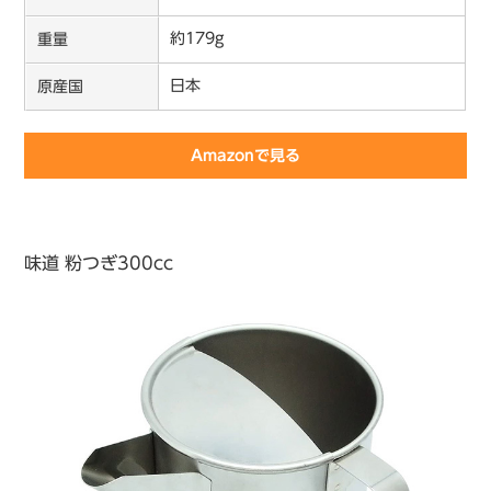
約179g
重量
日本
原産国
Amazonで見る
味道 粉つぎ300cc