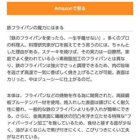
Amazonで見る
鉄フライパンの魔力にはまる
「鉄のフライパンを使ったら、一生手離せない」。多くのプロ
の料理人、料理研究家が口を揃えてそう言うのには、ちゃんと
した理由がある。ステーキを焼けば、その実力は一目瞭然。家
庭でよく使われているふっ素樹脂加工のフライパンとは異な
り、鉄のフライパンは強火でさっと調理できるため、肉の旨味
を逃さず高温で一気に香ばしく焼き上げることが可能。表面は
カリっと、中はジューシーに仕上がるのだ。
本体は、フライパンなどの焼物を作る為に開発された、高級鋼
板ブルーテンパー材を使用。焼入れした表面は錆びにくく耐久
性に優れ、一般的な鉄のフライパンよりも手入れが簡単にでき
る。さらに、金属表面に繊維状の凹凸を浮き立たせる特殊な“フ
ァイバーライン加工”を施しているため、食材と接する面が少な
く、油がよくなじんで焦げ付きにくく、こびりつきにくい工夫
がなされている。