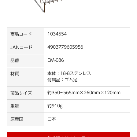
1034554
商品コード
4903779605956
JANコード
EM-086
品番
本体：18-8ステンレス
材質
付属品：ゴム足
約350~565mm×260mm×120mm
商品サイズ
約910g
重量
日本
原産国