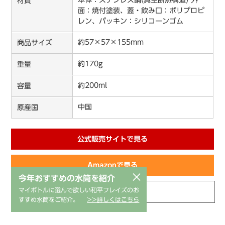
材質
面：焼付塗装、蓋・飲み口：ポリプロピ
レン、パッキン：シリコーンゴム
約57×57×155mm
商品サイズ
約170g
重量
約200ml
容量
中国
原産国
公式販売サイトで見る
Amazonで見る
×
今年おすすめの水筒を紹介
マイボトルに選んで欲しい和平フレイズのお
部品の購入
すすめ水筒をご紹介。
>>詳しくはこちら