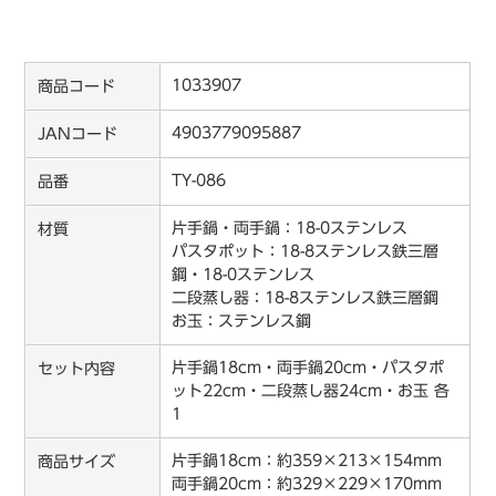
1033907
商品コード
4903779095887
JANコード
TY-086
品番
片手鍋・両手鍋：18-0ステンレス
材質
パスタポット：18-8ステンレス鉄三層
鋼・18-0ステンレス
二段蒸し器：18-8ステンレス鉄三層鋼
お玉：ステンレス鋼
片手鍋18cm・両手鍋20cm・パスタポ
セット内容
ット22cm・二段蒸し器24cm・お玉 各
1
片手鍋18cm：約359×213×154mm
商品サイズ
両手鍋20cm：約329×229×170mm