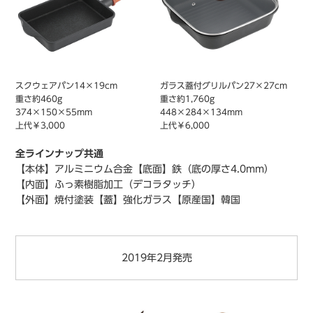
スクウェアパン14×19cm
ガラス蓋付グリルパン27×27cm
重さ約460g
重さ約1,760g
374×150×55mm
448×284×134mm
上代￥3,000
上代￥6,000
全ラインナップ共通
【本体】アルミニウム合金
【底面】鉄（底の厚さ4.0mm）
【内面】ふっ素樹脂加工（デコラタッチ）
【外面】焼付塗装
【蓋】強化ガラス
【原産国】韓国
2019年2月発売