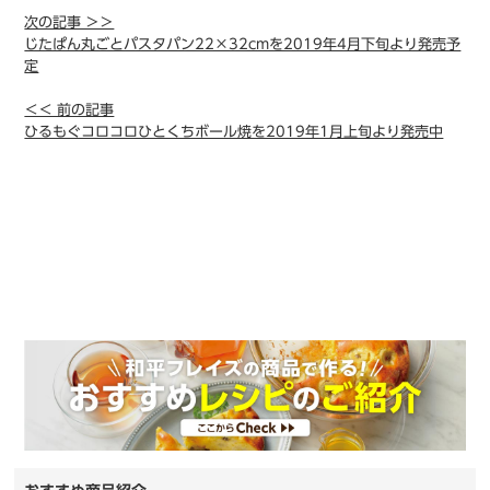
次の記事 ＞＞
じたぱん丸ごとパスタパン22×32cmを2019年4月下旬より発売予
定
＜＜ 前の記事
ひるもぐコロコロひとくちボール焼を2019年1月上旬より発売中