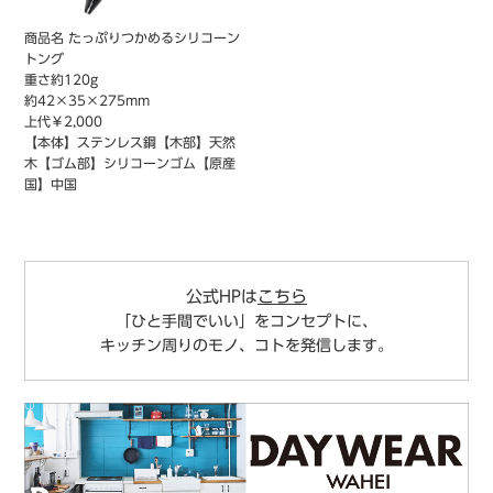
商品名 たっぷりつかめるシリコーン
トング
重さ約120g
約42×35×275mm
上代￥2,000
【本体】ステンレス鋼【木部】天然
木【ゴム部】シリコーンゴム【原産
国】中国
公式HPは
こちら
「ひと手間でいい」をコンセプトに、
キッチン周りのモノ、コトを発信します。