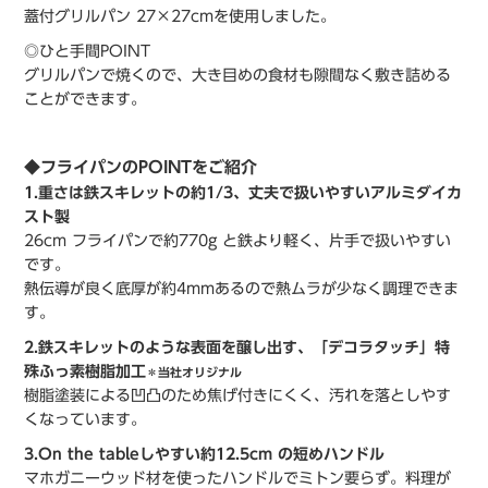
蓋付グリルパン 27×27cmを使用しました。
◎ひと手間POINT
グリルパンで焼くので、大き目めの食材も隙間なく敷き詰める
ことができます。
◆フライパンのPOINTをご紹介
1.重さは鉄スキレットの約1/3、丈夫で扱いやすいアルミダイカ
スト製
26cm フライパンで約770g と鉄より軽く、片手で扱いやすい
です。
熱伝導が良く底厚が約4mmあるので熱ムラが少なく調理できま
す。
2.鉄スキレットのような表面を醸し出す、「デコラタッチ」特
殊ふっ素樹脂加工
＊当社オリジナル
樹脂塗装による凹凸のため焦げ付きにくく、汚れを落としやす
くなっています。
3.On the tableしやすい約12.5cm の短めハンドル
マホガニーウッド材を使ったハンドルでミトン要らず。料理が