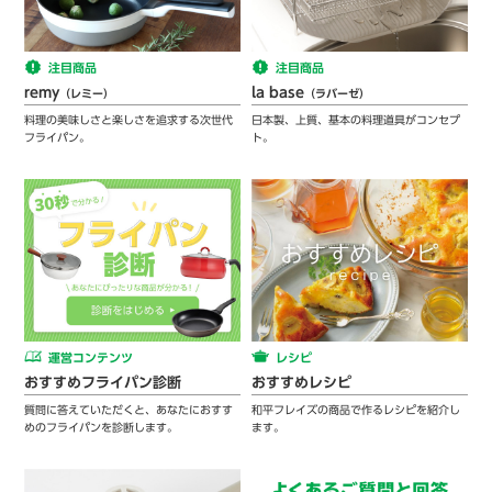
注目商品
注目商品
remy
la base
（レミー）
（ラバーゼ）
料理の美味しさと楽しさを追求する次世代
日本製、上質、基本の料理道具がコンセプ
フライパン。
ト。
運営コンテンツ
レシピ
おすすめフライパン診断
おすすめレシピ
質問に答えていただくと、あなたにおすす
和平フレイズの商品で作るレシピを紹介し
めのフライパンを診断します。
ます。