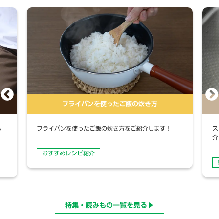
フライパンを使ったご飯の炊き方
し
フライパンを使ったご飯の炊き方をご紹介します！
ス
介
おすすめレシピ紹介
特集・読みもの一覧を見る▶