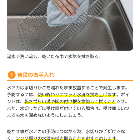
流水で洗い流し、乾いた布巾で水気を拭き取る。
普段のお手入れ
3
水アカは水切りかごを濡れたまま放置することで発生します。
予防するには、
使い終わりにサッと水滴を拭き上げます
。ポイ
ントは、
乾きづらい溝や脚の付け根を意識して拭くこと
です。
また、水切りかごに受け皿が付いている場合は、受け皿にいつ
までも水を溜めないようにしましょう。
乾かす事が水アカの予防につながる為、水切りかごだけでな
く、
シンク周りの水滴も拭き取ることをおすすめします
。