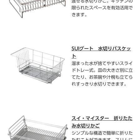
渡せる水切りかご。キッチンの
限られたスペースを有効活用で
きます。
SUIグート 水切りバスケッ
ト
溜まった水が捨てやすいスライ
ドトレー式。皿の大きさ別に立
てたり、お茶碗や汁椀も立てら
れすっきり水切りできます。
スイ・マイスター 折りたた
み水切りかご
シンプルな構造で簡単に折りた
たむことができます。スリムに