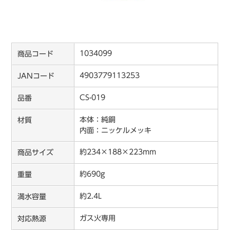
1034099
商品コード
4903779113253
JANコード
CS-019
品番
本体：純銅
材質
内面：ニッケルメッキ
約234×188×223mm
商品サイズ
約690g
重量
約2.4L
満水容量
ガス火専用
対応熱源