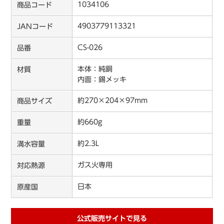
1034106
商品コード
4903779113321
JANコード
CS-026
品番
本体：純銅
材質
内面：錫メッキ
約270×204×97mm
商品サイズ
約660g
重量
約2.3L
満水容量
ガス火専用
対応熱源
日本
原産国
公式販売サイトで見る