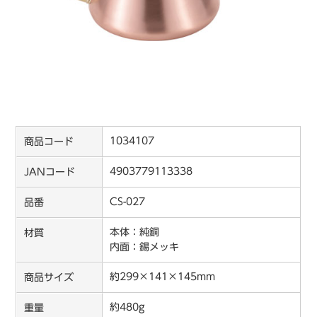
1034107
商品コード
4903779113338
JANコード
CS-027
品番
本体：純銅
材質
内面：錫メッキ
約299×141×145mm
商品サイズ
約480g
重量