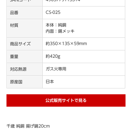
JANコード
CS-025
品番
本体：純銅
材質
内面：錫メッキ
約350×135×59mm
商品サイズ
約420g
重量
ガス火専用
対応熱源
日本
原産国
公式販売サイトで見る
千歳 純銅 揚げ鍋20cm