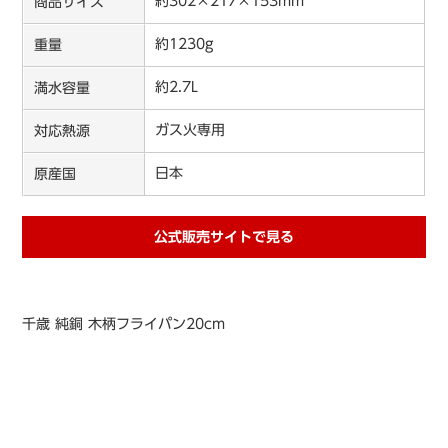
約302×217×153mm
商品サイズ
約1230g
重量
約2.7L
満水容量
ガス火専用
対応熱源
日本
原産国
公式販売サイトで見る
千歳 純銅 木柄フライパン20cm