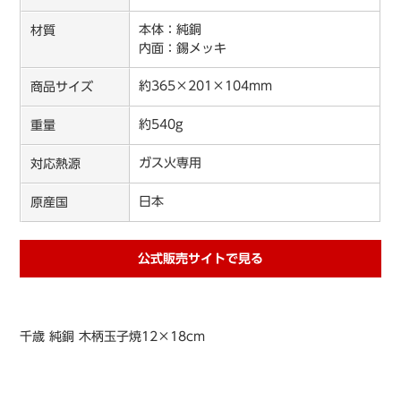
本体：純銅
材質
内面：錫メッキ
約365×201×104mm
商品サイズ
約540g
重量
ガス火専用
対応熱源
日本
原産国
公式販売サイトで見る
千歳 純銅 木柄玉子焼12×18cm