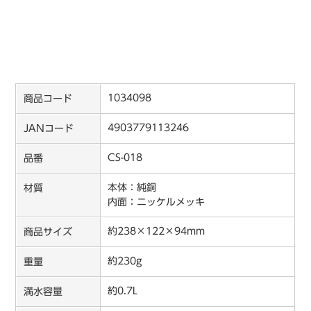
1034098
商品コード
4903779113246
JANコード
CS-018
品番
本体：純銅
材質
内面：ニッケルメッキ
約238×122×94mm
商品サイズ
約230g
重量
約0.7L
満水容量