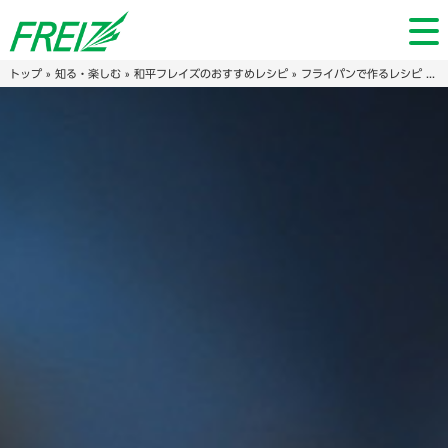
トップ
»
知る・楽しむ
»
和平フレイズのおすすめレシピ
»
フライパンで作るレシピ
» とろーりチーズの肉巻きおにぎり