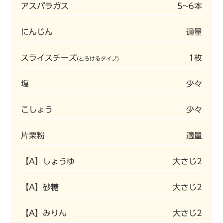
アスパラガス
5~6本
にんじん
適量
スライスチーズ
1枚
(とろけるタイプ)
塩
少々
こしょう
少々
片栗粉
適量
【A】しょうゆ
大さじ2
【A】砂糖
大さじ2
【A】みりん
大さじ2