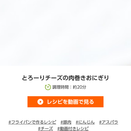
とろーりチーズの肉巻きおにぎり
調理時間：約20分
play_circle_filled
レシピを動画で見る
#フライパンで作るレシピ
#豚肉
#にんじん
#アスパラ
#チーズ
#動画付きレシピ