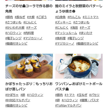
チーズのせ👻コーラで作る豚の
鮭のミイラと秋野菜のバターし
角煮
ょうゆ焼き🎃
#豚肉
#長ねぎ
#大根
#ごぼう
#白身魚
#れんこん
#ミニトマト
#さつまいも
#にんにく
#ズッキーニ
#さつまいも
#かいわれ大根
#チーズ
#にんにく
#海苔
#チーズ
#ハロウィン
#肉料理
#マッシュルーム
#まいたけ
#電子レンジ
#マジカリーノ
#魚料理
#電子レンジ
#動画付きレシピ
#マジカリーノ
#動画付きレシピ
かぼちゃたっぷり♡もっちりお
ワンパン🍳おばけミートボール
ばけ蒸しパン
パスタ👻
#かぼちゃ
#卵
#ハロウィン
#豚肉
#トマト
#玉ねぎ
#パセリ
#IH対応マルチパン
#卵
#ハロウィン
#麺類・パスタ
#動画付きレシピ
#ToMayマルチパン