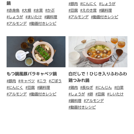
鍋
#豚肉
#にんにく
#しょうが
#赤身魚
#大根
#水菜
#かぶ
#豆腐
#えのき茸
#鍋料理
#しょうが
#まいたけ
#鍋料理
#アルモンデ
#動画付きレシピ
#アルモンデ
#動画付きレシピ
もつ鍋風豚バラキャベツ鍋
白だしで！ひじき入りふわふわ
鶏つみれ鍋
#豚肉
#キャベツ
#ニラ
#ごぼう
#にんにく
#豆腐
#鍋料理
#鶏肉
#長ねぎ
#にんじん
#白菜
#アルモンデ
#動画付きレシピ
#しょうが
#卵
#豆腐
#しいたけ
#鍋料理
#アルモンデ
#動画付きレシピ