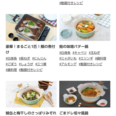
#動画付きレシピ
豪華！まるごと1匹！鯛の煮付
鮭の味噌バター鍋
け
#白身魚
#キャベツ
#玉ねぎ
#白身魚
#長ねぎ
#にんじん
#じゃがいも
#エリンギ
#鍋料理
#ごぼう
#しょうが
#三つ葉
#アルモンデ
#動画付きレシピ
#鍋料理
#動画付きレシピ
鯖缶と梅干しのさっぱりみぞれ
ごまドレ坦々風鍋