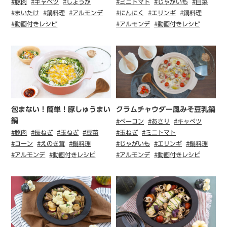
#豚肉
#キャベツ
#しょうが
#ミニトマト
#じゃがいも
#白菜
#まいたけ
#鍋料理
#アルモンデ
#にんにく
#エリンギ
#鍋料理
#動画付きレシピ
#アルモンデ
#動画付きレシピ
包まない！簡単！豚しゅうまい
クラムチャウダー風みそ豆乳鍋
鍋
#ベーコン
#あさり
#キャベツ
#豚肉
#長ねぎ
#玉ねぎ
#豆苗
#玉ねぎ
#ミニトマト
#コーン
#えのき茸
#鍋料理
#じゃがいも
#エリンギ
#鍋料理
#アルモンデ
#動画付きレシピ
#アルモンデ
#動画付きレシピ