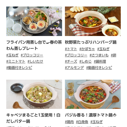
フライパン用蒸し台で🍳春の茶
秋野菜たっぷりハンバーグ鍋
わん蒸しプレート
#トマト
#かぼちゃ
#玉ねぎ
#玉ねぎ
#ブロッコリー
#ブロッコリー
#さつまいも
#卵
#ミニトマト
#しいたけ
#チーズ
#しめじ
#鍋料理
#動画付きレシピ
#アルモンデ
#動画付きレシピ
キャベツまるごと1玉使用！白
バジル香る！濃厚トマト鍋🍅
だしバター鍋
#鶏肉
#白身魚
#玉ねぎ