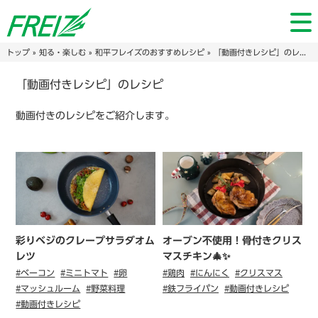
トップ
»
知る・楽しむ
»
和平フレイズのおすすめレシピ
» 「動画付きレシピ」のレシピ
「動画付きレシピ」のレシピ
動画付きのレシピをご紹介します。
彩りベジのクレープサラダオム
オーブン不使用！骨付きクリス
レツ
マスチキン🎄✨
#ベーコン
#ミニトマト
#卵
#鶏肉
#にんにく
#クリスマス
#マッシュルーム
#野菜料理
#鉄フライパン
#動画付きレシピ
#動画付きレシピ