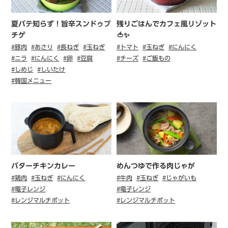
夏バテ知らず！旨辛スンドゥブ
残りごはんでカフェ風リゾット
チゲ
🍅✨
#豚肉
#あさり
#長ねぎ
#玉ねぎ
#トマト
#玉ねぎ
#にんにく
#ニラ
#にんにく
#卵
#豆腐
#チーズ
#ご飯もの
#しめじ
#しいたけ
#韓国メニュー
バターチキンカレー
めんつゆで作る肉じゃが
#鶏肉
#玉ねぎ
#にんにく
#牛肉
#玉ねぎ
#じゃがいも
#電子レンジ
#電子レンジ
#レンジマルチポット
#レンジマルチポット