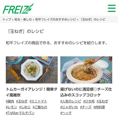
トップ
»
知る・楽しむ
»
和平フレイズのおすすめレシピ
» 「玉ねぎ」のレシピ
「玉ねぎ」のレシピ
和平フレイズの商品で作る、おすすめのレシピを紹介します。
トムカーガイアレンジ！簡単タ
揚げないのに満足感◎チーズ仕
イ風雑炊
込みのスコップコロッケ
#鶏肉
#玉ねぎ
#ミニトマト
#人気のレシピ
#ひき肉
#玉ねぎ
#レモン
#しめじ
#ご飯もの
#じゃがいも
#チーズ
#肉料理
#ToMayマルチパン
#ヘッタ