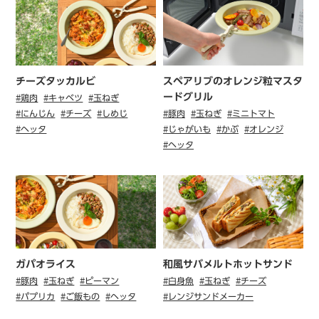
チーズタッカルビ
スペアリブのオレンジ粒マスタ
ードグリル
#鶏肉
#キャベツ
#玉ねぎ
#にんじん
#チーズ
#しめじ
#豚肉
#玉ねぎ
#ミニトマト
#ヘッタ
#じゃがいも
#かぶ
#オレンジ
#ヘッタ
ガパオライス
和風サバメルトホットサンド
#豚肉
#玉ねぎ
#ピーマン
#白身魚
#玉ねぎ
#チーズ
#パプリカ
#ご飯もの
#ヘッタ
#レンジサンドメーカー