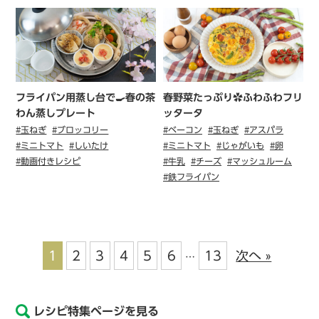
フライパン用蒸し台で🍳春の茶
春野菜たっぷり✿ふわふわフリ
わん蒸しプレート
ッタータ
#玉ねぎ
#ブロッコリー
#ベーコン
#玉ねぎ
#アスパラ
#ミニトマト
#しいたけ
#ミニトマト
#じゃがいも
#卵
#動画付きレシピ
#牛乳
#チーズ
#マッシュルーム
#鉄フライパン
1
2
3
4
5
6
13
次へ »
…
レシピ特集ページを見る