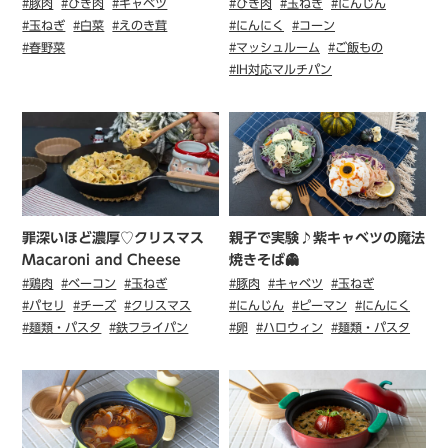
#豚肉
#ひき肉
#キャベツ
#ひき肉
#玉ねぎ
#にんじん
#玉ねぎ
#白菜
#えのき茸
#にんにく
#コーン
#春野菜
#マッシュルーム
#ご飯もの
#IH対応マルチパン
罪深いほど濃厚♡クリスマス
親子で実験♪紫キャベツの魔法
Macaroni and Cheese
焼きそば👻
#鶏肉
#ベーコン
#玉ねぎ
#豚肉
#キャベツ
#玉ねぎ
#パセリ
#チーズ
#クリスマス
#にんじん
#ピーマン
#にんにく
#麺類・パスタ
#鉄フライパン
#卵
#ハロウィン
#麺類・パスタ