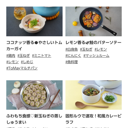
ココナッツ香る🥥やさしいトム
レモン香る🌿鮭のバターソテー
カーガイ
#白身魚
#玉ねぎ
#レモン
#鶏肉
#玉ねぎ
#ミニトマト
#にんにく
#マッシュルーム
#レモン
#しめじ
#魚料理
#ToMayマルチパン
ふわもち食感♡新玉ねぎの蒸し
固形ルウで速攻！和風カレーピ
しゅうまい
ラフ