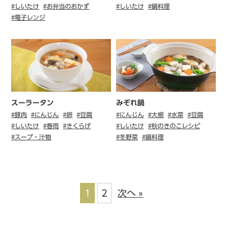
#しいたけ
#お弁当のおかず
#しいたけ
#鍋料理
#電子レンジ
スーラータン
みぞれ鍋
#豚肉
#にんじん
#卵
#豆腐
#にんじん
#大根
#水菜
#豆腐
#しいたけ
#春雨
#きくらげ
#しいたけ
#秋のきのこレシピ
#スープ・汁物
#冬野菜
#鍋料理
1
2
次へ »