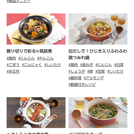
#韓国メニュー
飾り切りで彩る✨筑前煮
白だしで！ひじき入りふわふわ
鶏つみれ鍋
#鶏肉
#にんじん
#れんこん
#ごぼう
#こんにゃく
#しいたけ
#鶏肉
#長ねぎ
#にんじん
#白菜
#お正月
#しょうが
#卵
#豆腐
#しいたけ
#鍋料理
#アルモンデ
#動画付きレシピ