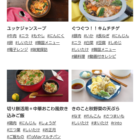
ユッケジャンスープ
ぐつぐつ！！キムチチゲ
#牛肉
#ニラ
#もやし
#にんにく
#豚肉
#いか
#長ねぎ
#にんじん
#卵
#しいたけ
#韓国メニュー
#ニラ
#白菜
#豆腐
#しめじ
#電子レンジ
#味覚探訪
#しいたけ
#韓国メニュー
#鍋料理
#動画付きレシピ
切り餅活用＊中華おこわ風炊き
きのこと秋野菜の天ぷら
込みご飯
#なす
#れんこん
#さつまいも
#鶏肉
#にんじん
#しょうが
#しいたけ
#まいたけ
#rinto
#三つ葉
#しいたけ
#お正月
#ご飯もの
#ToMayマルチパン