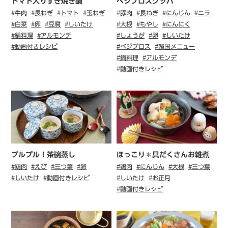
トマト入りすき焼き鍋
ベジブロスクッパ
#牛肉
#長ねぎ
#トマト
#玉ねぎ
#豚肉
#長ねぎ
#にんじん
#ニラ
#白菜
#卵
#豆腐
#しいたけ
#大根
#もやし
#にんにく
#鍋料理
#アルモンデ
#しょうが
#卵
#しいたけ
#動画付きレシピ
#ベジブロス
#韓国メニュー
#鍋料理
#アルモンデ
#動画付きレシピ
プルプル！茶碗蒸し
ほっこり＊具だくさんお雑煮
#鶏肉
#えび
#三つ葉
#卵
#鶏肉
#にんじん
#大根
#三つ葉
#しいたけ
#動画付きレシピ
#しいたけ
#お正月
#動画付きレシピ