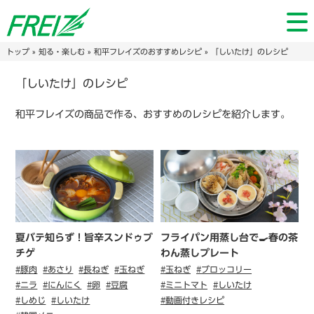
トップ
»
知る・楽しむ
»
和平フレイズのおすすめレシピ
» 「しいたけ」のレシピ
「しいたけ」のレシピ
和平フレイズの商品で作る、おすすめのレシピを紹介します。
夏バテ知らず！旨辛スンドゥブ
フライパン用蒸し台で🍳春の茶
チゲ
わん蒸しプレート
#豚肉
#あさり
#長ねぎ
#玉ねぎ
#玉ねぎ
#ブロッコリー
#ニラ
#にんにく
#卵
#豆腐
#ミニトマト
#しいたけ
#しめじ
#しいたけ
#動画付きレシピ