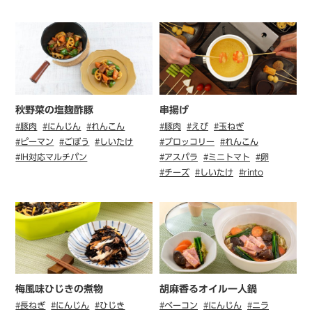
秋野菜の塩麹酢豚
串揚げ
#豚肉
#にんじん
#れんこん
#豚肉
#えび
#玉ねぎ
#ピーマン
#ごぼう
#しいたけ
#ブロッコリー
#れんこん
#IH対応マルチパン
#アスパラ
#ミニトマト
#卵
#チーズ
#しいたけ
#rinto
梅風味ひじきの煮物
胡⿇⾹るオイル⼀⼈鍋
#長ねぎ
#にんじん
#ひじき
#ベーコン
#にんじん
#ニラ