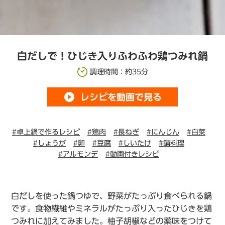
白だしで！ひじき入りふわふわ鶏つみれ鍋
調理時間：約35分
play_circle_filled
レシピを動画で見る
#卓上鍋で作るレシピ
#鶏肉
#長ねぎ
#にんじん
#白菜
#しょうが
#卵
#豆腐
#しいたけ
#鍋料理
#アルモンデ
#動画付きレシピ
白だしを使った鍋つゆで、野菜がたっぷり食べられる鍋
です。食物繊維やミネラルがたっぷり入ったひじきを鶏
つみれに加えてみました。柚子胡椒などの薬味をつけて