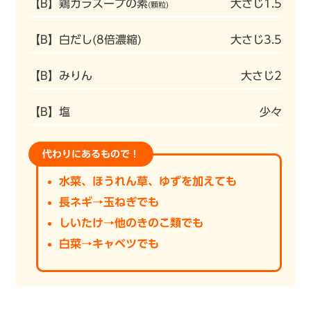
【B】鶏ガラスープの素
大さじ1.5
(顆粒)
【B】白だし(8倍濃縮)
大さじ3.5
【B】みりん
大さじ2
【B】塩
少々
代わりにあるもので！
水菜、ほうれん草、ゆずを加えても
長ネギ→玉ねぎでも
しいたけ→他のきのこ類でも
白菜→キャベツでも