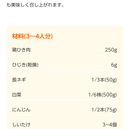
も美味しく召し上がれます。
材料(3～4人分)
鶏ひき肉
250g
ひじき(乾燥)
6g
長ネギ
1/3本(50g)
白菜
1/6株(500g)
にんじん
1/2本(75g)
しいたけ
3~4個