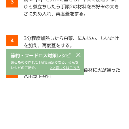
3
ひと煮立ちしたら手順2の材料をお好みの大き
さに丸め入れ、再度蓋をする。
3分程度加熱したら白菜、にんじん、しいたけ
4
を加え、再度蓋をする。
×
節約・フードロス対策レシピ
あるもので作れて1品で満足できる、そんな
レシピのご紹介。
>>詳しくはこちら
ひと煮立ちしたら弱火にし、食材に火が通った
5
ら出来上がり。