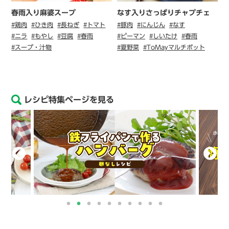
春雨入り麻婆スープ
なす入りさっぱりチャプチェ
#鶏肉
#ひき肉
#長ねぎ
#トマト
#豚肉
#にんじん
#なす
#ニラ
#もやし
#豆腐
#春雨
#ピーマン
#しいたけ
#春雨
#スープ・汁物
#夏野菜
#ToMayマルチポット
レシピ特集ページを見る