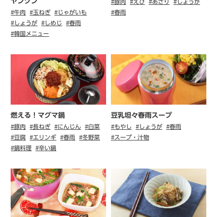
ヤンクン
#豚肉
#えび
#あさり
#しょうが
#牛肉
#玉ねぎ
#じゃがいも
#春雨
#しょうが
#しめじ
#春雨
#韓国メニュー
燃える！マグマ鍋
豆乳坦々春雨スープ
#豚肉
#長ねぎ
#にんじん
#白菜
#もやし
#しょうが
#春雨
#豆腐
#エリンギ
#春雨
#冬野菜
#スープ・汁物
#鍋料理
#辛い鍋