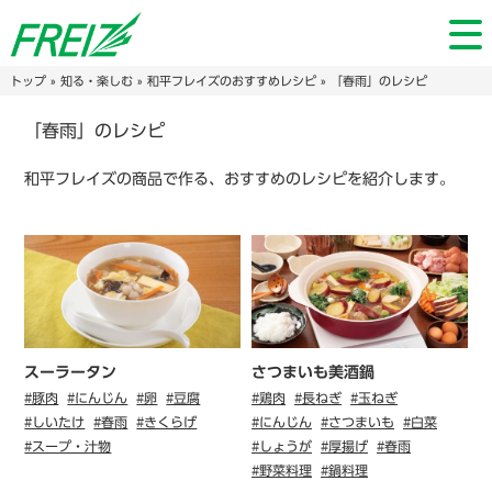
トップ
»
知る・楽しむ
»
和平フレイズのおすすめレシピ
» 「春雨」のレシピ
「春雨」のレシピ
和平フレイズの商品で作る、おすすめのレシピを紹介します。
スーラータン
さつまいも美酒鍋
#豚肉
#にんじん
#卵
#豆腐
#鶏肉
#長ねぎ
#玉ねぎ
#しいたけ
#春雨
#きくらげ
#にんじん
#さつまいも
#白菜
#スープ・汁物
#しょうが
#厚揚げ
#春雨
#野菜料理
#鍋料理