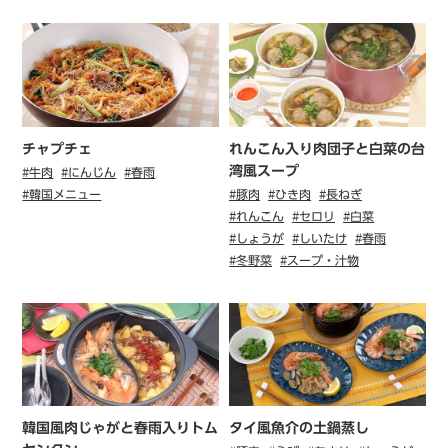
チャプチェ
れんこん入り肉団子と白菜の台
湾風スープ
#牛肉
#にんじん
#春雨
#韓国メニュー
#豚肉
#ひき肉
#長ねぎ
#れんこん
#セロリ
#白菜
#しょうが
#しいたけ
#春雨
#冬野菜
#スープ・汁物
韓国風肉じゃがと春雨入りトム
タイ風魚介の土鍋蒸し