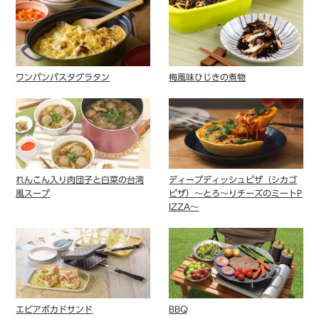
ワンパンパスタグラタン
梅風味ひじきの煮物
れんこん入り肉団子と白菜の台湾
ディープディッシュピザ（シカゴ
風スープ
ピザ）～とろ～りチーズのミートP
IZZA～
エビアボカドサンド
BBQ