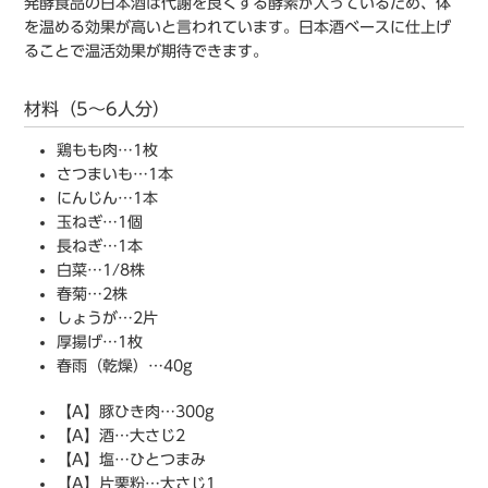
発酵食品の日本酒は代謝を良くする酵素が入っているため、体
を温める効果が高いと言われています。日本酒ベースに仕上げ
ることで温活効果が期待できます。
材料（5〜6人分）
鶏もも肉…1枚
さつまいも…1本
にんじん…1本
玉ねぎ…1個
長ねぎ…1本
白菜…1/8株
春菊…2株
しょうが…2片
厚揚げ…1枚
春雨（乾燥）…40g
【A】豚ひき肉…300g
【A】酒…大さじ2
【A】塩…ひとつまみ
【A】片栗粉…大さじ1