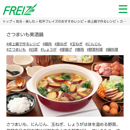
トップ
»
知る・楽しむ
»
和平フレイズのおすすめレシピ
»
卓上鍋で作るレシピ
» さつまいも美酒鍋
さつまいも美酒鍋
#卓上鍋で作るレシピ
#鶏肉
#長ねぎ
#玉ねぎ
#にんじん
#さつまいも
#白菜
#しょうが
#厚揚げ
#春雨
#野菜料理
#鍋料理
さつまいも、にんじん、玉ねぎ、しょうがは体を温める野菜。