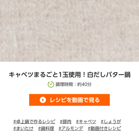
キャベツまるごと1玉使用！白だしバター鍋
調理時間：約40分
play_circle_filled
レシピを動画で見る
#卓上鍋で作るレシピ
#豚肉
#キャベツ
#しょうが
#まいたけ
#鍋料理
#アルモンデ
#動画付きレシピ