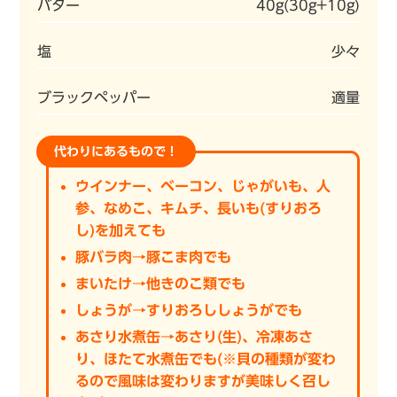
バター
40g(30g+10g)
塩
少々
ブラックペッパー
適量
代わりにあるもので！
ウインナー、ベーコン、じゃがいも、人
参、なめこ、キムチ、長いも(すりおろ
し)を加えても
豚バラ肉→豚こま肉でも
まいたけ→他きのこ類でも
しょうが→すりおろししょうがでも
あさり水煮缶→あさり(生)、冷凍あさ
り、ほたて水煮缶でも(※貝の種類が変わ
るので風味は変わりますが美味しく召し