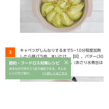
キャベツがしんなりするまで5~10分程度加熱
3
したら豚バラ肉、まいたけ、【B】、バター(30
×
g)を加え再度蓋をし加熱する。(あさり水煮缶は
節約・フードロス対策レシピ
汁ごと加える)
あるもので作れて1品で満足できる、そんな
レシピのご紹介。
>>詳しくはこちら