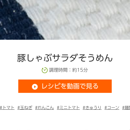
豚しゃぶサラダそうめん
調理時間：約15分
レシピを動画で見る
play_circle_filled
#トマト
#玉ねぎ
#れんこん
#ミニトマト
#きゅうり
#コーン
#麺