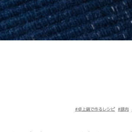
#卓上鍋で作るレシピ
#豚肉