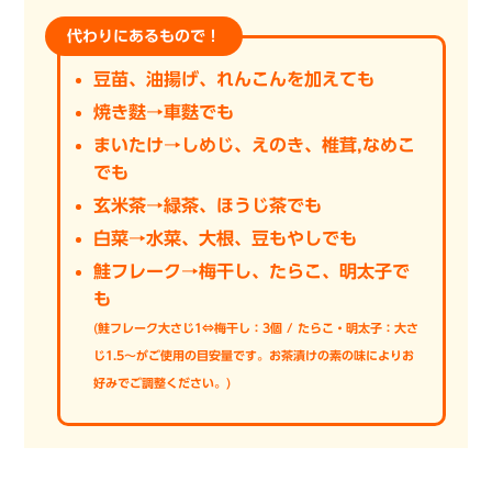
代わりにあるもので！
豆苗、油揚げ、れんこんを加えても
焼き麩→車麩でも
まいたけ→しめじ、えのき、椎茸,なめこ
でも
玄米茶→緑茶、ほうじ茶でも
白菜→水菜、大根、豆もやしでも
鮭フレーク→梅干し、たらこ、明太子で
も
(鮭フレーク大さじ1⇔梅干し：3個 / たらこ・明太子：大さ
じ1.5〜がご使用の目安量です。お茶漬けの素の味によりお
好みでご調整ください。)