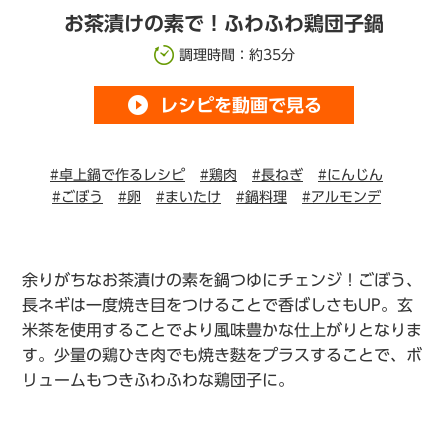
お茶漬けの素で！ふわふわ鶏団子鍋
調理時間：約35分
play_circle_filled
レシピを動画で見る
#卓上鍋で作るレシピ
#鶏肉
#長ねぎ
#にんじん
#ごぼう
#卵
#まいたけ
#鍋料理
#アルモンデ
余りがちなお茶漬けの素を鍋つゆにチェンジ！ごぼう、
長ネギは一度焼き目をつけることで香ばしさもUP。玄
米茶を使用することでより風味豊かな仕上がりとなりま
す。少量の鶏ひき肉でも焼き麩をプラスすることで、ボ
リュームもつきふわふわな鶏団子に。