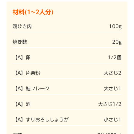
材料(1~2人分)
鶏ひき肉
100g
焼き麩
20g
【A】卵
1/2個
【A】片栗粉
大さじ2
【A】鮭フレーク
大さじ1
【A】酒
大さじ1/2
【A】すりおろししょうが
小さじ1