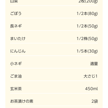
白菜
2枚(200g)
ごぼう
1/2本(80g)
長ネギ
1/2本(50g)
まいたけ
1/2株(50g)
にんじん
1/5本(30g)
小ネギ
適量
ごま油
大さじ1
玄米茶
450ml
お茶漬けの素
2袋