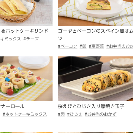
けるホットケーキサンド
ゴーヤとベーコンのスペイン風オ
ツ
ーキミックス
#チーズ
#ベーコン
#卵
#夏野菜
#お弁当のお
ンナーロール
桜えびとひじき⼊り厚焼き⽟⼦
卵
#ホットケーキミックス
#卵
#ひじき
#お弁当のおかず