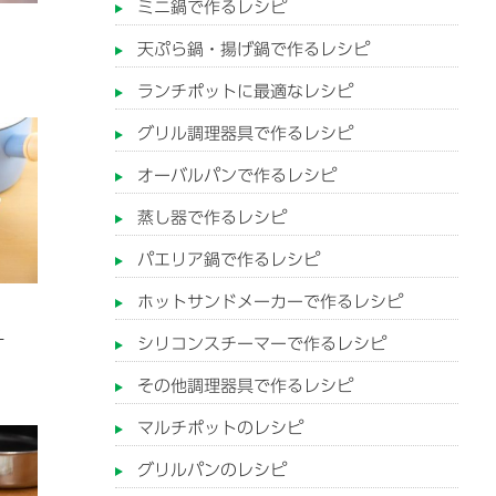
ミニ鍋で作るレシピ
天ぷら鍋・揚げ鍋で作るレシピ
ランチポットに最適なレシピ
グリル調理器具で作るレシピ
オーバルパンで作るレシピ
蒸し器で作るレシピ
パエリア鍋で作るレシピ
ホットサンドメーカーで作るレシピ
り
シリコンスチーマーで作るレシピ
その他調理器具で作るレシピ
マルチポットのレシピ
グリルパンのレシピ