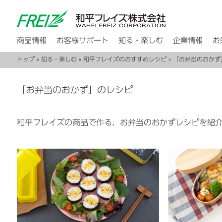
商品情報
お客様サポート
知る・楽しむ
企業情報
お
トップ
»
知る・楽しむ
»
和平フレイズのおすすめレシピ
» 「お弁当のおか
「お弁当のおかず」のレシピ
和平フレイズの商品で作る、お弁当のおかずレシピを紹