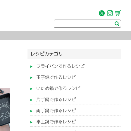
レシピカテゴリ
フライパンで作るレシピ
玉子焼で作るレシピ
いため鍋で作るレシピ
片手鍋で作るレシピ
両手鍋で作るレシピ
卓上鍋で作るレシピ