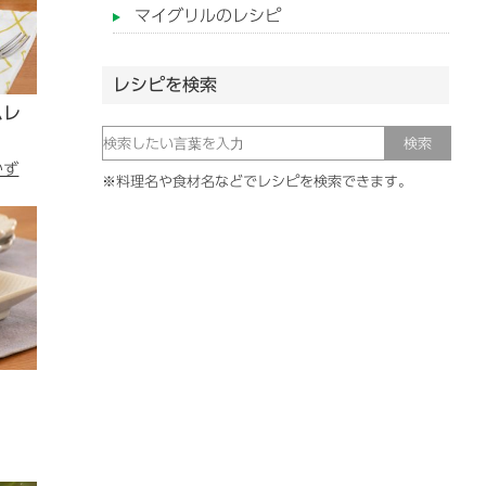
マイグリルのレシピ
レシピを検索
ムレ
かず
※料理名や食材名などでレシピを検索できます。