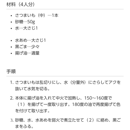
材料（4人分）
さつまいも（中）…1本
砂糖…50g
水…大さじ1
水あめ…大さじ1
黒ごま…少々
揚げ油…適量
手順
さつまいもは乱切りにし、水（分量外）にさらしてアクを
抜いて水気を切る。
本体に揚げ油を入れて中火で加熱し、150〜160度で
（１）を揚げて一度取り出す。180度の油で再度揚げて色
を付けて取り出す。
砂糖、水、水あめを弱火で煮立たせて（２）に絡め、黒ご
まをふる。