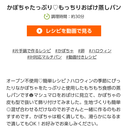
かぼちゃたっぷり♡もっちりおばけ蒸しパン
調理時間：約30分
play_circle_filled
レシピを動画で見る
#片手鍋で作るレシピ
#かぼちゃ
#卵
#ハロウィン
#IH対応マルチパン
#動画付きレシピ
オーブン不使用♡簡単レシピ♪ハロウィンの季節にぴっ
たりなかぼちゃをたっぷりと使用したもちもち食感の蒸
しパンです🎃マシュマロをおばけに見立て、かぼちゃの
皮も型で抜いて飾り付けてみました。生地づくりも簡単
◎混ぜ合わせるだけなのでお子さんと一緒に作るのもお
すすめです。かぼちゃは粗く潰しても、滑らかになるま
で潰してもOK！お好みでお楽しみください。