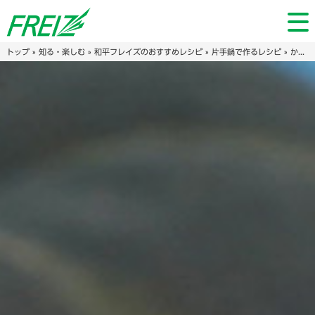
トップ
»
知る・楽しむ
»
和平フレイズのおすすめレシピ
»
片手鍋で作るレシピ
» かぼちゃたっぷり♡もっちりおばけ蒸しパン