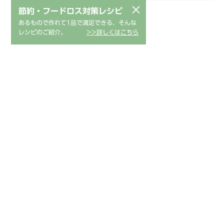
×
節約・フードロス対策レシピ
あるもので作れて1品で満足できる、そんな
レシピのご紹介。
>>詳しくはこちら
レシピ動画