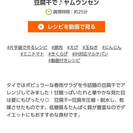
豆腐干で♪ヤムウンセン
調理時間：約25分
play_circle_filled
レシピを動画で見る
#片手鍋で作るレシピ
#豚肉
#えび
#玉ねぎ
#にんじん
#ミニトマト
#きくらげ
#IH対応マルチパン
#動画付きレシピ
タイではポピュラーな春雨サラダを今話題の豆腐干でア
レンジしてみました！甘酸っぱいたれと華やかな見た目
は夏にもぴったり◎ 豆腐干=豆腐を圧縮・脱水し、乾
燥させたものです。低糖質＆たんぱく質が豊富なのでダ
イエットにもおすすめな食材です。