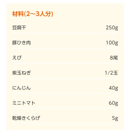
材料(2～3人分)
豆腐干
250g
豚ひき肉
100g
えび
8尾
紫玉ねぎ
1/2玉
にんじん
40g
ミニトマト
60g
乾燥きくらげ
5g