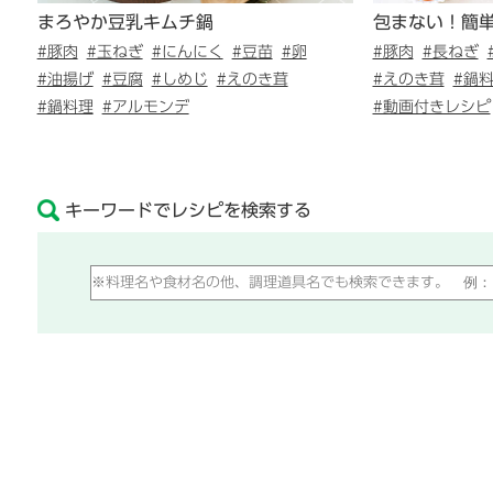
まろやか豆乳キムチ鍋
包まない！簡
#豚肉
#玉ねぎ
#にんにく
#豆苗
#卵
#豚肉
#長ねぎ
#油揚げ
#豆腐
#しめじ
#えのき茸
#えのき茸
#鍋
#鍋料理
#アルモンデ
#動画付きレシピ
キーワードでレシピを検索する