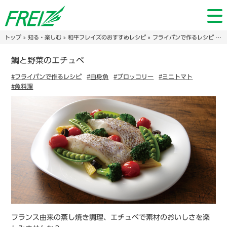
トップ
»
知る・楽しむ
»
和平フレイズのおすすめレシピ
»
フライパンで作るレシピ
» 鯛と野菜のエチュベ
鯛と野菜のエチュベ
#フライパンで作るレシピ
#白身魚
#ブロッコリー
#ミニトマト
#魚料理
フランス由来の蒸し焼き調理、エチュベで素材のおいしさを楽